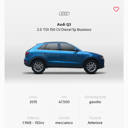
Audi Q3
2.0 TDI 150 CV Diesel 5p Business
Anno
Km
Alimentazione
2015
47.500
gasolio
Potenza
Cambio
Trazione
1.968 - 150cv
meccanico
Anteriore