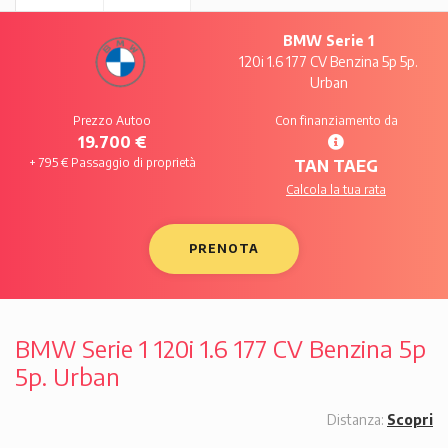
BMW Serie 1
120i 1.6 177 CV Benzina 5p 5p.
Urban
Prezzo Autoo
Con finanziamento da
19.700 €
+ 795 € Passaggio di proprietà
TAN TAEG
Calcola la tua rata
PRENOTA
BMW Serie 1 120i 1.6 177 CV Benzina 5p
5p. Urban
Distanza:
Scopri