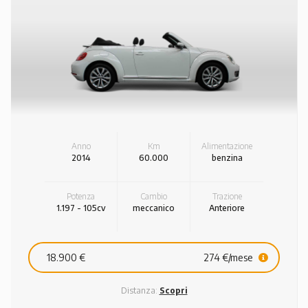
Anno
Km
Alimentazione
2014
60.000
benzina
Potenza
Cambio
Trazione
1.197 - 105cv
meccanico
Anteriore
18.900 €
274 €/mese
Distanza:
Scopri