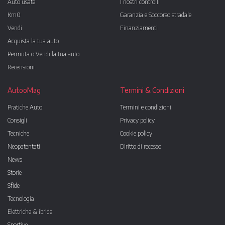
Auto usate
I nostri controlli
Km0
Garanzia e Soccorso stradale
Vendi
Finanziamenti
Acquista la tua auto
Permuta o Vendi la tua auto
Recensioni
AutooMag
Termini & Condizioni
Pratiche Auto
Termini e condizioni
Consigli
Privacy policy
Tecniche
Cookie policy
Neopatentati
Diritto di recesso
News
Storie
Sfide
Tecnologia
Elettriche & ibride
Sportive