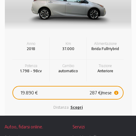
Anno
Km
Alimentazione
2018
37.000
Ibrida FullHybrid
Potenza
Cambio
Trazione
1.798 - 98cv
automatico
Anteriore
19.890 €
287 €/mese
Distanza:
Scopri
Autoo, fidarsi online.
Servizi