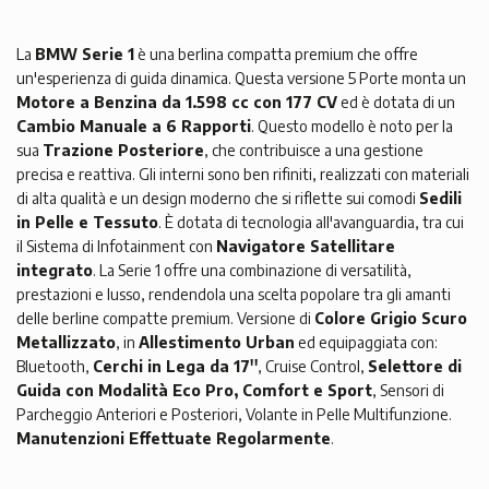
La
BMW Serie 1
è una berlina compatta premium che offre
un'esperienza di guida dinamica. Questa versione 5 Porte monta un
Motore a Benzina da 1.598 cc con 177 CV
ed è dotata di un
Cambio Manuale a 6 Rapporti
. Questo modello è noto per la
sua
Trazione Posteriore
, che contribuisce a una gestione
precisa e reattiva. Gli interni sono ben rifiniti, realizzati con materiali
di alta qualità e un design moderno che si riflette sui comodi
Sedili
in Pelle e Tessuto
. È dotata di tecnologia all'avanguardia, tra cui
il Sistema di Infotainment con
Navigatore Satellitare
integrato
. La Serie 1 offre una combinazione di versatilità,
prestazioni e lusso, rendendola una scelta popolare tra gli amanti
delle berline compatte premium. Versione di
Colore Grigio Scuro
Metallizzato
, in
Allestimento Urban
ed equipaggiata con:
Bluetooth,
Cerchi in Lega da 17''
, Cruise Control,
Selettore di
Guida con Modalità Eco Pro, Comfort e Sport
, Sensori di
Parcheggio Anteriori e Posteriori, Volante in Pelle Multifunzione.
Manutenzioni Effettuate Regolarmente
.