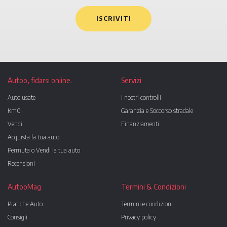
ISCRIVITI
Autoo, fidarsi online.
Servizi
Auto usate
I nostri controlli
Km0
Garanzia e Soccorso stradale
Vendi
Finanziamenti
Acquista la tua auto
Permuta o Vendi la tua auto
Recensioni
AutooMag
Termini & Condizioni
Pratiche Auto
Termini e condizioni
Consigli
Privacy policy