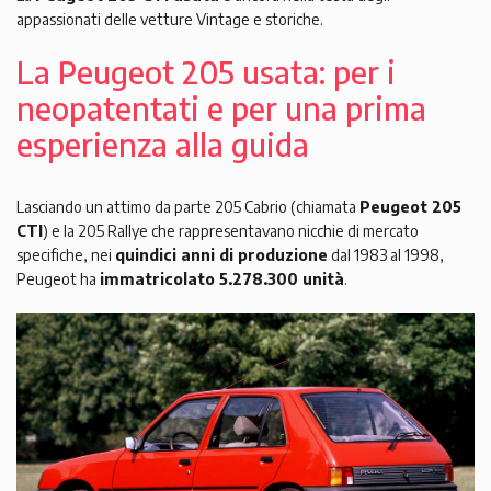
appassionati delle vetture Vintage e storiche.
La Peugeot 205 usata: per i
neopatentati e per una prima
esperienza alla guida
Lasciando un attimo da parte 205 Cabrio (chiamata
Peugeot 205
CTI
) e la 205 Rallye che rappresentavano nicchie di mercato
specifiche, nei
quindici anni di produzione
dal 1983 al 1998,
Peugeot ha
immatricolato 5.278.300 unità
.