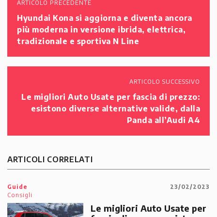
ARTICOLO PRECEDENTE
Hyundai Kona si aggiorna e diventa ancora
più moderna in versione ibrida, elettrica,
tradizionale e sportiva N Line
ARTICOLO SUCCESSIVO
Le migliori Auto Usate per fascia di prezzo:
esistono diverse alternative valide, dalla
Panda all’Audi A4
ARTICOLI CORRELATI
Guide
23/02/2023
Consigli
Le migliori Auto Usate per