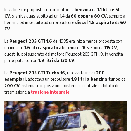
Inizialmente proposta con un motore a
benzina
da
1.1 litri e 50
CV
, si arriva quasi subito ad un 1.4 da
60 oppure 80 CV
, sempre a
benzina ed in seguito ad un propulsore
diesel 1.8 aspirato
da
60
CV
.
La
Peugeot 205 GTI 1.6
del 1985 era inizialmente proposta con
un motore
1.6 litri aspirato
a benzina da 105 e poi da
115 CV
,
questi fu poi superato dal motore Peugeot 205 GTI 1.9, in vendita
più pepata. con un
1.9 litri da 130 CV
.
La
Peugeot 205 GTI Turbo 16
, realizzata in soli
200
esemplari
, adottava un propulsore
1.8 litri a benzina turbo
da
200 CV
, sistemato in posizione posteriore centrale e dotato di
trasmissione a
trazione integrale
.