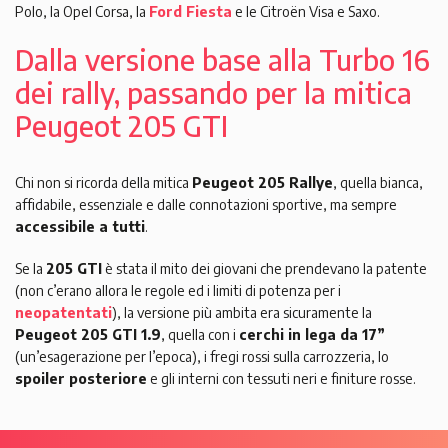
Polo, la Opel Corsa, la
Ford Fiesta
e le Citroën Visa e Saxo.
Dalla versione base alla Turbo 16
dei rally, passando per la mitica
Peugeot 205 GTI
Chi non si ricorda della mitica
Peugeot 205 Rallye
, quella bianca,
affidabile, essenziale e dalle connotazioni sportive, ma sempre
accessibile a tutti
.
Se la
205 GTI
è stata il mito dei giovani che prendevano la patente
(non c’erano allora le regole ed i limiti di potenza per i
neopatentati
), la versione più ambita era sicuramente la
Peugeot 205 GTI 1.9
, quella con i
cerchi in lega da 17”
(un’esagerazione per l’epoca), i fregi rossi sulla carrozzeria, lo
spoiler posteriore
e gli interni con tessuti neri e finiture rosse.