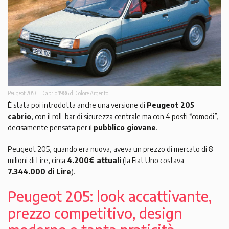
Peugeot 205 CTI Cabrio 1986 di Colore Argento
È stata poi introdotta anche una versione di
Peugeot 205
cabrio
, con il roll-bar di sicurezza centrale ma con 4 posti “comodi”,
decisamente pensata per il
pubblico giovane
.
Peugeot 205, quando era nuova, aveva un prezzo di mercato di 8
milioni di Lire, circa
4.200€ attuali
(la Fiat Uno costava
7.344.000 di Lire
).
Peugeot 205: look accattivante,
prezzo competitivo, design