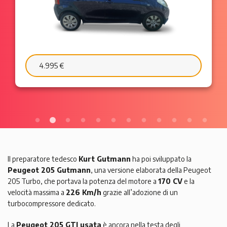
6.595 €
103 €/mese
Il preparatore tedesco
Kurt Gutmann
ha poi sviluppato la
Peugeot 205 Gutmann
, una versione elaborata della Peugeot
205 Turbo, che portava la potenza del motore a
170 CV
e la
velocità massima a
226 Km/h
grazie all’adozione di un
turbocompressore dedicato.
La
Peugeot 205 GTI usata
è ancora nella testa degli