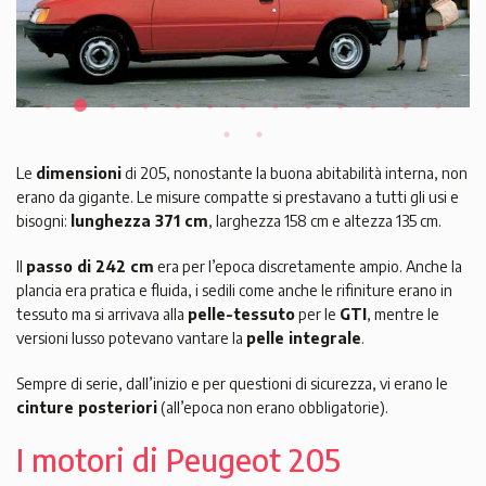
Le
dimensioni
di 205, nonostante la buona abitabilità interna, non
erano da gigante. Le misure compatte si prestavano a tutti gli usi e
bisogni:
lunghezza 371 cm
, larghezza 158 cm e altezza 135 cm.
Il
passo di 242 cm
era per l’epoca discretamente ampio. Anche la
plancia era pratica e fluida, i sedili come anche le rifiniture erano in
tessuto ma si arrivava alla
pelle-tessuto
per le
GTI
, mentre le
versioni lusso potevano vantare la
pelle integrale
.
Sempre di serie, dall’inizio e per questioni di sicurezza, vi erano le
cinture posteriori
(all’epoca non erano obbligatorie).
I motori di Peugeot 205