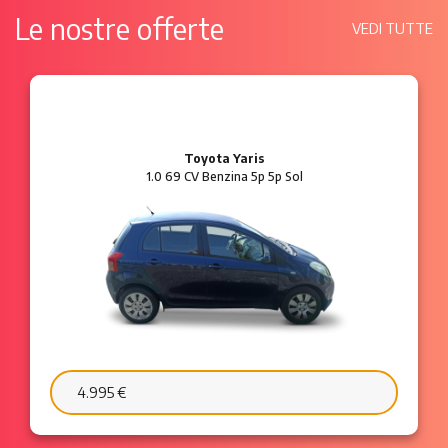
Le nostre offerte
VEDI TUTTE
Ford Ka
1.2 8V 69 CV Benzina 3p Plus
6.595 €
103 €/mese