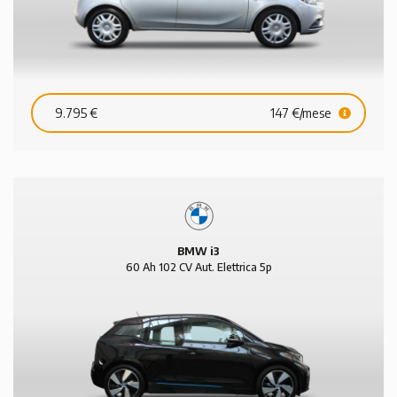
9.795 €
147 €/mese
BMW i3
60 Ah 102 CV Aut. Elettrica 5p