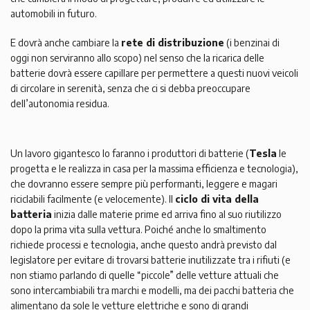
automobili in futuro.
E dovrà anche cambiare la
rete di distribuzione
(i benzinai di
oggi non serviranno allo scopo) nel senso che la ricarica delle
batterie dovrà essere capillare per permettere a questi nuovi veicoli
di circolare in serenità, senza che ci si debba preoccupare
dell’autonomia residua.
Un lavoro gigantesco lo faranno i produttori di batterie (
Tesla
le
progetta e le realizza in casa per la massima efficienza e tecnologia),
che dovranno essere sempre più performanti, leggere e magari
riciclabili facilmente (e velocemente). Il
ciclo di vita della
batteria
inizia dalle materie prime ed arriva fino al suo riutilizzo
dopo la prima vita sulla vettura. Poiché anche lo smaltimento
richiede processi e tecnologia, anche questo andrà previsto dal
legislatore per evitare di trovarsi batterie inutilizzate tra i rifiuti (e
non stiamo parlando di quelle “piccole” delle vetture attuali che
sono intercambiabili tra marchi e modelli, ma dei pacchi batteria che
alimentano da sole le vetture elettriche e sono di grandi