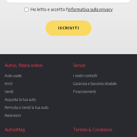
Ho letto e accetto l'
informativa sulla privacy
ISCRIVITI
Autoo, fidarsi online.
Servizi
Auto usate
I nostri controlli
Km0
Garanzia e Soccorso stradale
Vendi
Finanziamenti
Acquista la tua auto
Permuta o Vendi la tua auto
Recensioni
AutooMag
Termini & Condizioni