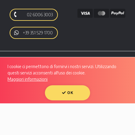
02 6006 3003
+39 351 529 1700
I cookie ci permettono di fornirvi i nostri servizi. Utilizzando
questi servizi acconsenti all'uso dei cookie.
Maggiori informazioni
Autoo srl | Viale Luigi Majno, 28 - CAP 20129, MILANO | P.IVA: 10133550961 |
REA: MI - 2508280 | Capitale Sociale: Euro 50.607,29 i.v.
Condividi su:
OK