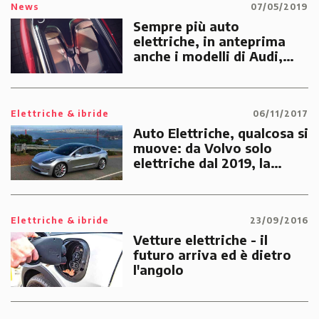
News
07/05/2019
Sempre più auto
elettriche, in anteprima
anche i modelli di Audi,
Renault e Volkswagen al
Salone di Shangai
Elettriche & ibride
06/11/2017
Auto Elettriche, qualcosa si
muove: da Volvo solo
elettriche dal 2019, la
Francia dal 2020, Tesla
model 3 a 35.000$
Elettriche & ibride
23/09/2016
Vetture elettriche - il
futuro arriva ed è dietro
l'angolo