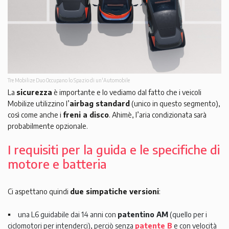
Tre Mobilize Duo Occupano lo Spazio di un'Automobile
La
sicurezza
è importante e lo vediamo dal fatto che i veicoli
Mobilize utilizzino l’
airbag standard
(unico in questo segmento),
così come anche i
freni a disco
. Ahimè, l’aria condizionata sarà
probabilmente opzionale.
I requisiti per la guida e le specifiche di
motore e batteria
Ci aspettano quindi
due simpatiche versioni
:
una L6 guidabile dai 14 anni con
patentino AM
(quello per i
ciclomotori per intenderci), perciò senza
patente B
e con velocità