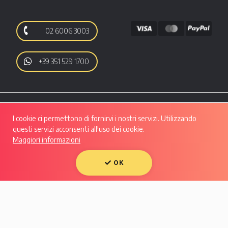
02 6006 3003
+39 351 529 1700
I cookie ci permettono di fornirvi i nostri servizi. Utilizzando
questi servizi acconsenti all'uso dei cookie.
Maggiori informazioni
Autoo srl | Viale Luigi Majno, 28 - CAP 20129, MILANO | P.IVA: 10133550961 |
REA: MI - 2508280 | Capitale Sociale: Euro 50.607,29 i.v.
Condividi su:
OK