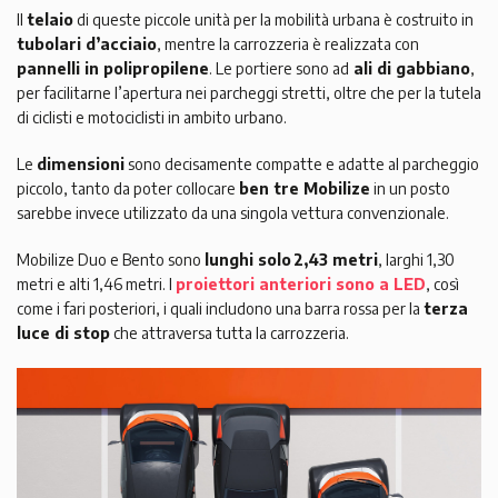
Il
telaio
di queste piccole unità per la mobilità urbana è costruito in
tubolari d’acciaio
, mentre la carrozzeria è realizzata con
pannelli in polipropilene
. Le portiere sono ad
ali di gabbiano
,
per facilitarne l’apertura nei parcheggi stretti, oltre che per la tutela
di ciclisti e motociclisti in ambito urbano.
Le
dimensioni
sono decisamente compatte e adatte al parcheggio
piccolo, tanto da poter collocare
ben tre Mobilize
in un posto
sarebbe invece utilizzato da una singola vettura convenzionale.
Mobilize Duo e Bento sono
lunghi solo 2,43 metri
, larghi 1,30
metri e alti 1,46 metri. I
proiettori anteriori sono a LED
, così
come i fari posteriori, i quali includono una barra rossa per la
terza
luce di stop
che attraversa tutta la carrozzeria.