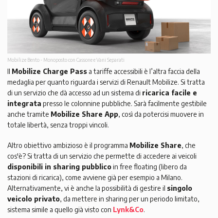
Mobilize Bento - Monoposto con Cassone e Vani Separati
Il
Mobilize Charge Pass
a tariffe accessibili è l’altra faccia della
medaglia per quanto riguarda i servizi di Renault Mobilize. Si tratta
di un servizio che dà accesso ad un sistema di
ricarica facile e
integrata
presso le colonnine pubbliche. Sarà facilmente gestibile
anche tramite
Mobilize Share App
, così da potercisi muovere in
totale libertà, senza troppi vincoli.
Altro obiettivo ambizioso è il programma
Mobilize Share
, che
cos'è? Si tratta di un servizio che permette di accedere ai veicoli
disponibili in sharing pubblico
in free floating (libero da
stazioni di ricarica), come avviene già per esempio a Milano.
Alternativamente, vi è anche la possibilità di gestire il
singolo
veicolo privato
, da mettere in sharing per un periodo limitato,
sistema simile a quello già visto con
Lynk&Co
.