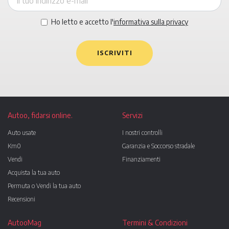
Ho letto e accetto l'
informativa sulla privacy
ISCRIVITI
Autoo, fidarsi online.
Servizi
Auto usate
I nostri controlli
Km0
Garanzia e Soccorso stradale
Vendi
Finanziamenti
Acquista la tua auto
Permuta o Vendi la tua auto
Recensioni
AutooMag
Termini & Condizioni