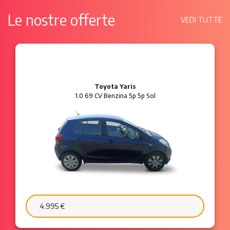
Le nostre offerte
VEDI TUTTE
Ford Ka
1.2 8V 69 CV Benzina 3p Plus
6.595 €
103 €/mese