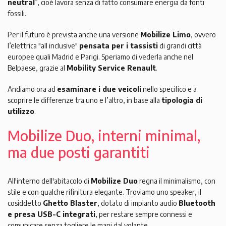
neutral
”, cioè lavora senza di fatto consumare energia da fonti
fossili.
Per il futuro è prevista anche una versione
Mobilize Limo
, ovvero
l’elettrica "all inclusive"
pensata per i tassisti
di grandi città
europee quali Madrid e Parigi. Speriamo di vederla anche nel
Belpaese, grazie al
Mobility Service Renault
.
Andiamo ora ad
esaminare i due veicoli
nello specifico e a
scoprire le differenze tra uno e l’altro, in base alla
tipologia di
utilizzo
.
Mobilize Duo, interni minimal,
ma due posti garantiti
All'interno dell'abitacolo di
Mobilize Duo
regna il minimalismo, con
stile e con qualche rifinitura elegante. Troviamo uno speaker, il
cosiddetto
Ghetto Blaster
, dotato di impianto audio
Bluetooth
e presa USB-C integrati
, per restare sempre connessi e
comunicare senza togliere le mani dal volante.