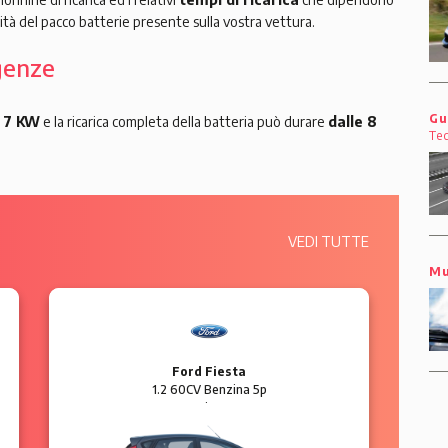
tà del pacco batterie presente sulla vostra vettura.
igenze
Gu
i 7 KW
e la ricarica completa della batteria può durare
dalle 8
Te
VEDI TUTTE
Mu
Ford Fiesta
1.2 60CV Benzina 5p
Business