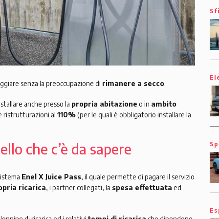
Sf
El
iaggiare senza la preoccupazione di
rimanere a secco
.
nstallare anche presso la
propria abitazione
o in
ambito
e ristrutturazioni al
110%
(per le quali è obbligatorio installare la
Sp
ello che c’è da sapere
 sistema
Enel X Juice Pass
, il quale permette di pagare il servizio
opria ricarica
, i partner collegati, la
spesa effettuata
ed
Es
lonnine di ricarica ed i relativi
tempi di ricarica
che dipendono