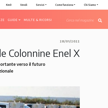
Km0
Vendi
Servizi
Come funziona
Chi Siamo
NZE
GUIDE
MULTE & RICORSI
28/01/2022
lle Colonnine Enel X
ortante verso il futuro
zionale