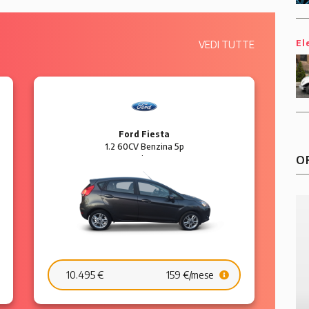
El
VEDI TUTTE
Ford Fiesta
1.2 60CV Benzina 5p
O
Business
10.495 €
159 €/mese