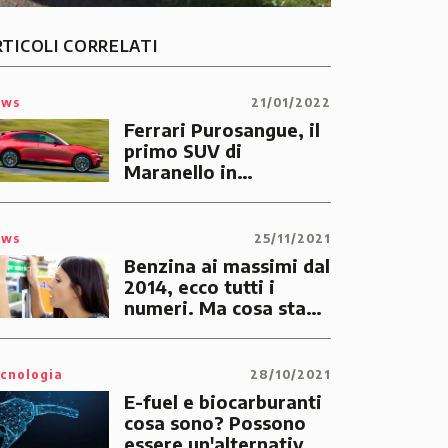
RTICOLI CORRELATI
ews
21/01/2022
Ferrari Purosangue, il
primo SUV di
Maranello in
anteprima
ews
25/11/2021
Benzina ai massimi dal
2014, ecco tutti i
numeri. Ma cosa sta
succedendo?
cnologia
28/10/2021
E-fuel e biocarburanti
cosa sono? Possono
essere un'alternativa