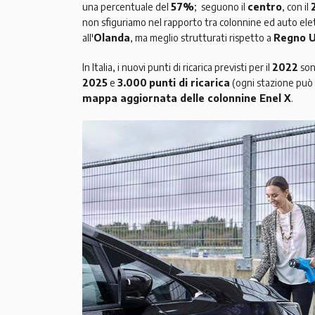
una percentuale del
57%
; seguono il
centro
, con il
non sfiguriamo nel rapporto tra colonnine ed auto ele
all'
Olanda
, ma meglio strutturati rispetto a
Regno U
In Italia, i nuovi punti di ricarica previsti per il
2022
so
2025
e
3.000
punti di ricarica
(ogni stazione può o
mappa aggiornata delle colonnine Enel X
.