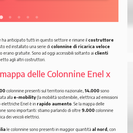
e ha anticipato tutti in questo settore e rimane il
costruttore
sto ed installato una serie di
colonnine di ricarica veloce
zio erano gratuite. Sono ad oggi accessibili soltanto ai
clienti
tto agli altri costruttori.
la mappa delle Colonnine Enel x
000
colonnine presenti sul territorio nazionale,
14.000
sono
ata alla
e-mobility
(la mobilità sostenibile, elettrica ad emissioni
o elettriche Enel è in
rapido aumento
. Se la mappa delle
sione sono importanti: stiamo parlando di oltre
9.000
colonnine
ica dei veicoli elettrici.
alia
le colonnine sono presenti in maggior quantità
al nord
, con