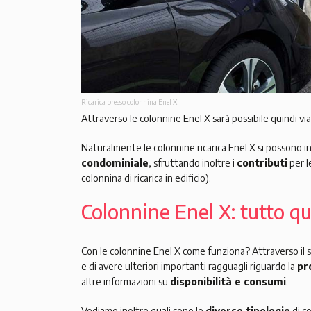
Ricarica presso colonnina Enel X
Attraverso le colonnine Enel X sarà possibile quindi v
Naturalmente le colonnine ricarica Enel X si possono i
condominiale
, sfruttando inoltre i
contributi
per l
colonnina di ricarica in edificio).
Colonnine Enel X: tutto qu
Con le colonnine Enel X come funziona? Attraverso il
e di avere ulteriori importanti ragguagli riguardo la
pr
altre informazioni su
disponibilità e consumi
.
Vediamo inoltre quali sono le
diverse tipologie
di co