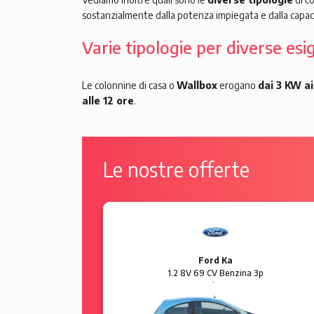
sostanzialmente dalla potenza impiegata e dalla capaci
Varie tipologie per diverse es
Le colonnine di casa o
Wallbox
erogano
dai 3 KW a
alle 12 ore
.
Le nostre offerte
Ford Ka
 5p Sol
1.2 8V 69 CV Benzina 3p
Plus