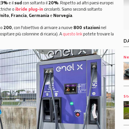
23%
e il
sud
con soltanto il
20%
. Rispetto ad altri paesi europei
ttriche o
ibride plug-in
circolanti. Siamo secondi soltanto
nito
,
Francia
,
Germania
e
Norvegia
.
no
200
, con l'obiettivo di arrivare a nuove
800 stazioni
nel
spitare più colonnine di ricarica). A
questo link
potete trovare la
D
N
St