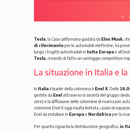
Tesla
, la Casa californiana guidata da
Elon Musk
, ch
di riferimento
per le automobili elettriche, ha previ
lungo i tragitti autostradali in
tutta Europa
e all’ini
Tesla
, creando di fatto un vantaggio competitivo rispe
La situazione in Italia e 
In
Italia
il leader della colonnina è
Enel X
. Delle
26.
gestite da
Enel
attraverso la società del gruppo dedic
zero) e la diffusione delle colonnine di ricarica per aut
colonnine Enel X oggi risulta limitata, i piani di espan
Enel da installare in
Europa
e
Nordafrica
per la ricar
Per quanto riguarda la distribuzione geografica,
in It