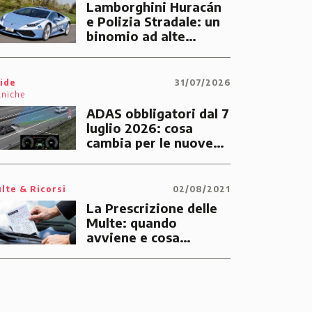
Lamborghini Huracán
e Polizia Stradale: un
binomio ad alte
prestazioni dedicato
alle emergenze dei
cittadini
ide
31/07/2026
cniche
ADAS obbligatori dal 7
luglio 2026: cosa
cambia per le nuove
auto
lte & Ricorsi
02/08/2021
La Prescrizione delle
Multe: quando
avviene e cosa
significa
BMW Serie 1
BMW
118d Diesel 5p Urban
420 d Di