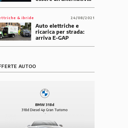
valida alla
tradizionale benzina?
ettriche & ibride
24/08/2021
Auto elettriche e
ricarica per strada:
arriva E-GAP
BMW Serie 1
BMW
118d Diesel 5p Urban
420 d Di
FFERTE AUTOO
BMW 318d
318d Diesel 4p Gran Turismo
11.895 €
181 €/mese
24.490 €
Modern