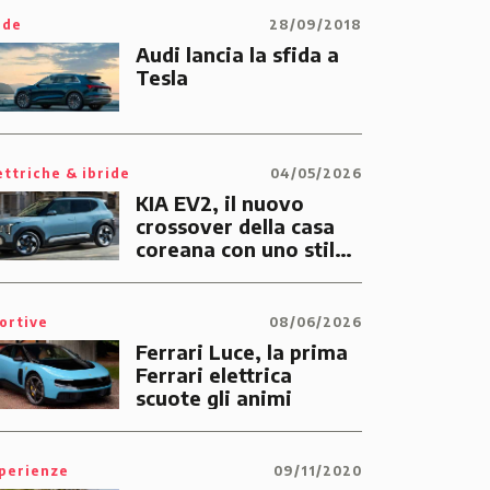
ide
28/09/2018
Audi lancia la sfida a
Tesla
ettriche & ibride
04/05/2026
KIA EV2, il nuovo
crossover della casa
coreana con uno stile
tutto suo
ortive
08/06/2026
Ferrari Luce, la prima
Ferrari elettrica
scuote gli animi
perienze
09/11/2020