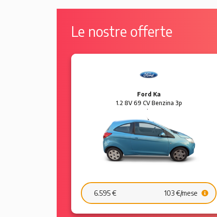
Le nostre offerte
Ford Ka
 5p Sol
1.2 8V 69 CV Benzina 3p
Plus
6.595 €
103 €/mese