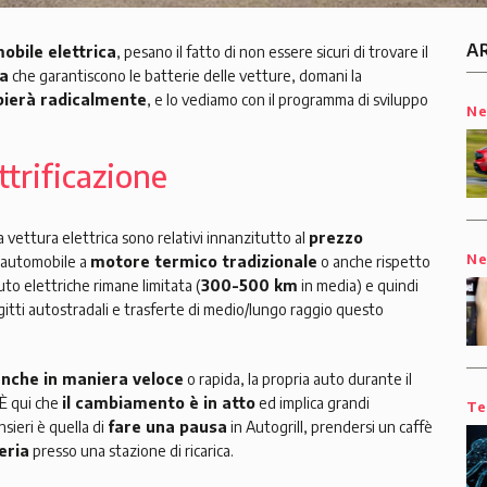
A
obile elettrica
, pesano il fatto di non essere sicuri di trovare il
a
che garantiscono le batterie delle vetture, domani la
ierà radicalmente
, e lo vediamo con il programma di sviluppo
N
ttrificazione
 vettura elettrica sono relativi innanzitutto al
prezzo
N
’automobile a
motore termico tradizionale
o anche rispetto
uto elettriche rimane limitata (
300-500 km
in media) e quindi
gitti autostradali e trasferte di medio/lungo raggio questo
 anche in maniera veloce
o rapida, la propria auto durante il
 È qui che
il cambiamento è in atto
ed implica grandi
Te
sieri è quella di
fare una pausa
in Autogrill, prendersi un caffè
eria
presso una stazione di ricarica.