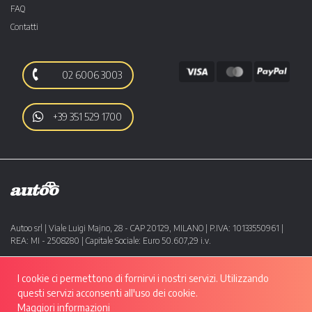
FAQ
Contatti
02 6006 3003
+39 351 529 1700
Autoo srl | Viale Luigi Majno, 28 - CAP 20129, MILANO | P.IVA: 10133550961 |
REA: MI - 2508280 | Capitale Sociale: Euro 50.607,29 i.v.
I cookie ci permettono di fornirvi i nostri servizi. Utilizzando
questi servizi acconsenti all'uso dei cookie.
Maggiori informazioni