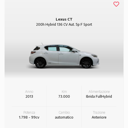
Lexus CT
200h Hybrid 136 CV Aut. 5p F Sport
Anno
Km
Alimentazione
2013
73.000
Ibrida FullHybrid
Potenza
Cambio
Trazione
1.798 - 99cv
automatico
Anteriore