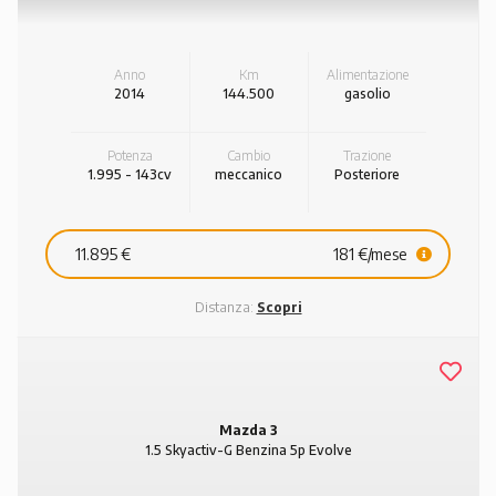
Anno
Km
Alimentazione
2014
144.500
gasolio
Potenza
Cambio
Trazione
1.995 - 143cv
meccanico
Posteriore
11.895 €
181 €/mese
Distanza:
Scopri
Mazda 3
1.5 Skyactiv-G Benzina 5p Evolve