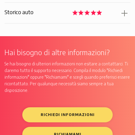
Storico auto
Hai bisogno di altre informazioni?
Se hai bisogno di ulteriori informazioni non esitare a contattarci. Ti
daremo tutto il supporto necessario. Compila il modulo "Richiedi
informazioni" oppure "Richiamami" e scegli quando preferisci essere
ricontattato. Per qualunque necessità siamo sempre a tua
disposizione.
RICHIEDI INFORMAZIONI
RICHIAMAMI