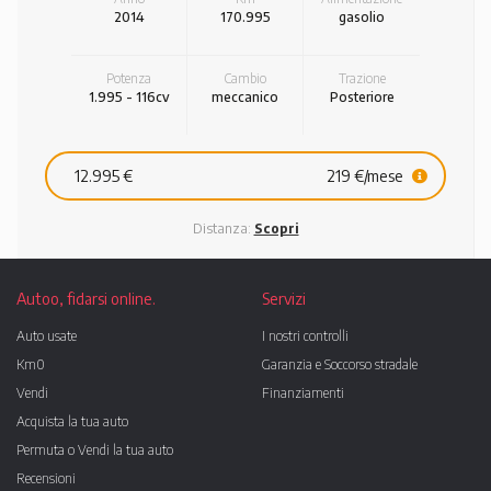
2014
170.995
gasolio
Potenza
Cambio
Trazione
1.995 - 116cv
meccanico
Posteriore
12.995 €
219 €/mese
Distanza:
Scopri
Autoo, fidarsi online.
Servizi
Auto usate
I nostri controlli
Km0
Garanzia e Soccorso stradale
Vendi
Finanziamenti
Acquista la tua auto
Permuta o Vendi la tua auto
Recensioni