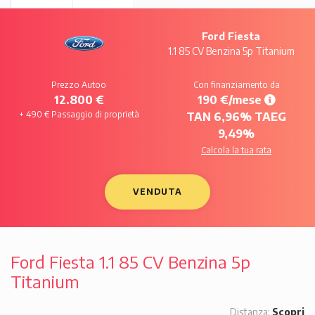
Ford Fiesta
1.1 85 CV Benzina 5p Titanium
Prezzo Autoo
Con finanziamento da
12.800 €
190 €/mese
+ 490 € Passaggio di proprietà
TAN 6,96% TAEG
9,49%
Calcola la tua rata
VENDUTA
Ford Fiesta 1.1 85 CV Benzina 5p
Titanium
Distanza:
Scopri