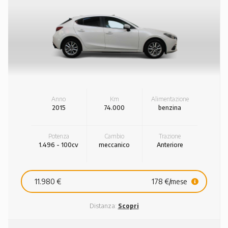
Anno
Km
Alimentazione
2015
74.000
benzina
Potenza
Cambio
Trazione
1.496 - 100cv
meccanico
Anteriore
11.980 €
178 €/mese
Distanza:
Scopri