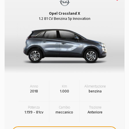
Opel Crossland X
1.2 81 CV Benzina 5p Innovation
Anno
Km
Alimentazione
2018
1.000
benzina
Potenza
Cambio
Trazione
1.199 - 81cv
meccanico
Anteriore