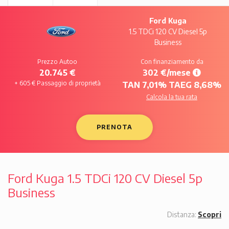
Ford Kuga
1.5 TDCi 120 CV Diesel 5p
Business
Prezzo Autoo
Con finanziamento da
20.745 €
302 €/mese
+ 605 € Passaggio di proprietà
TAN 7,01% TAEG 8,68%
Calcola la tua rata
PRENOTA
Ford Kuga 1.5 TDCi 120 CV Diesel 5p
Business
Distanza:
Scopri