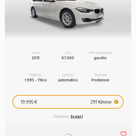
Anno
Km
Alimentazione
2015
67.000
gasolio
Potenza
Cambio
Trazione
1.995 - 116cv
automatico
Posteriore
19.995 €
291 €/mese
Distanza:
Scopri