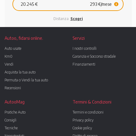
20.245 €
293 €/mese
Distanza:
Scopri
Autoo, fidarsi online.
Servizi
Auto usate
I nostri controlli
Km0
Garanzia e Soccorso stradale
Vendi
Finanziamenti
Acquista la tua auto
Permuta o Vendi la tua auto
Recensioni
AutooMag
Termini & Condizioni
Pratiche Auto
Termini e condizioni
Consigli
Privacy policy
Tecniche
Cookie policy
Neopatentati
Diritto di recesso