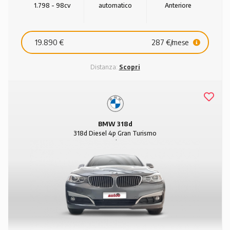
1.798 - 98cv
automatico
Anteriore
19.890 €
287 €/mese
Distanza:
Scopri
BMW 318d
318d Diesel 4p Gran Turismo
Modern